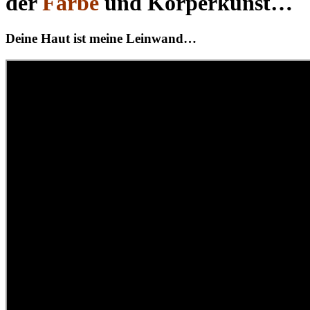
der
Farbe
und Körperkunst…
Deine Haut ist meine
Leinwand
…